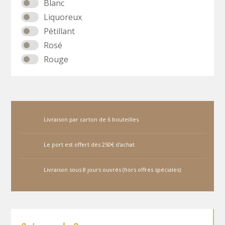
Blanc
Liquoreux
Pétillant
Rosé
Rouge
Livraison par carton de 6 bouteilles
Le port est offert dès 250€ d'achat
Livraison sous 8 jours ouvrés (hors offres spéciales)