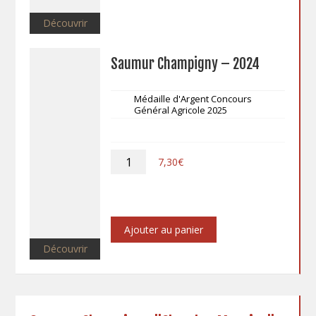
Découvrir
Saumur Champigny – 2024
Médaille d'Argent Concours
Général Agricole 2025
quantité
7,30
€
de
Saumur
Champigny
-
2024
Ajouter au panier
Découvrir