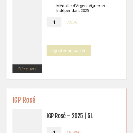
Médaille d'Argent Vigneron
Indépendant 2025
quantité
7,90
€
de
Crémant
de
Loire
Ajouter au panier
Découvrir
IGP Rosé
IGP Rosé – 2025 | 5L
quantité
16,00
€