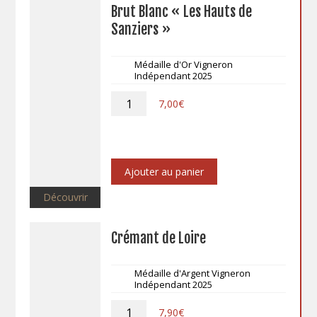
Brut Blanc « Les Hauts de
Sanziers »
Médaille d'Or Vigneron
Indépendant 2025
quantité
7,00
€
de
Brut
Blanc
"Les
Hauts
Ajouter au panier
de
Sanziers"
Découvrir
Crémant de Loire
Médaille d'Argent Vigneron
Indépendant 2025
quantité
7,90
€