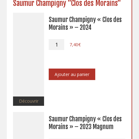
Saumur Champigny "Clos des Morains"
Saumur Champigny « Clos des
Morains » – 2024
quantité
7,40
€
de
Saumur
Champigny
"Clos
des
Ajouter au panier
Morains"
-
2024
Découvrir
Saumur Champigny « Clos des
Morains » – 2023 Magnum