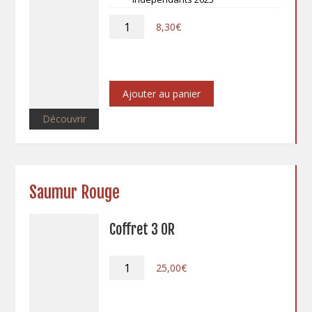
quantité
8,30
€
de
Saumur
Puy-
Notre-
Dame
Ajouter au panier
-
2023
Découvrir
Saumur Rouge
Coffret 3 OR
quantité
25,00
€
de
Coffret
3