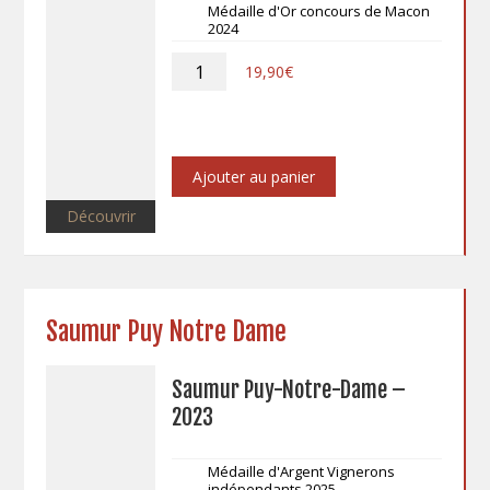
Médaille d'Or concours de Macon
2024
quantité
19,90
€
de
Saumur
Champigny
«
Clos
Ajouter au panier
des
Morains
Découvrir
»
–
2023
Magnum
Saumur Puy Notre Dame
Saumur Puy-Notre-Dame –
2023
Médaille d'Argent Vignerons
indépendants 2025