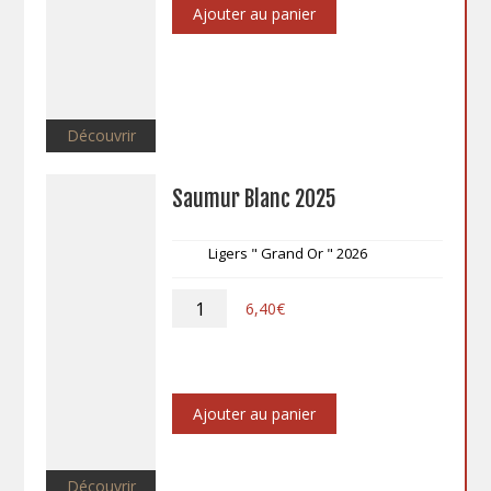
Ajouter au panier
Découvrir
Saumur Blanc 2025
Ligers " Grand Or " 2026
quantité
6,40
€
de
Saumur
Blanc
2025
Ajouter au panier
Découvrir