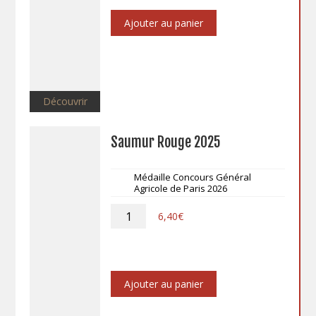
OR
Ajouter au panier
Découvrir
Saumur Rouge 2025
Médaille Concours Général
Agricole de Paris 2026
quantité
6,40
€
de
Saumur
Rouge
2025
Ajouter au panier