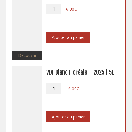
quantité
6,30
€
de
Saumur
Blanc
2024
Ajouter au panier
Découvrir
VDF Blanc Floréale – 2025 | 5L
quantité
16,00
€
de
VDF
Blanc
Floréale
-
Ajouter au panier
2025
|