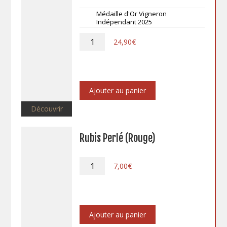
Médaille d'Or Vigneron
Indépendant 2025
quantité
24,90
€
de
Brut
Blanc
"Les
Hauts
Ajouter au panier
de
Sanziers"
Découvrir
Le
Magnum
Rubis Perlé (Rouge)
quantité
7,00
€
de
Rubis
Perlé
(Rouge)
Ajouter au panier