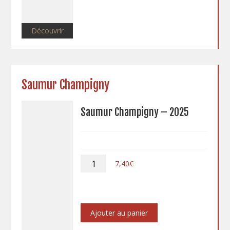
5L
Découvrir
Saumur Champigny
Saumur Champigny – 2025
quantité
7,40
€
de
Saumur
Champigny
-
2025
Ajouter au panier