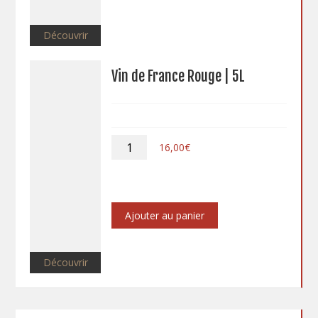
Découvrir
Vin de France Rouge | 5L
quantité
16,00
€
de
Vin
de
France
Rouge
Ajouter au panier
|
5L
Découvrir