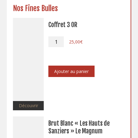
Nos Fines Bulles
Coffret 3 OR
quantité
25,00
€
de
Coffret
3
OR
Ajouter au panier
Découvrir
Brut Blanc « Les Hauts de
Sanziers » Le Magnum