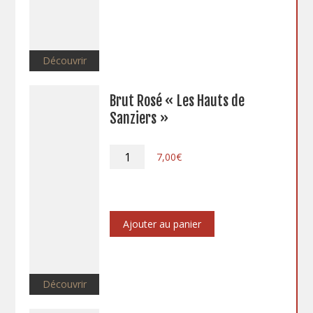
Découvrir
Brut Rosé « Les Hauts de
Sanziers »
quantité
7,00
€
de
Brut
Rosé
"Les
Hauts
Ajouter au panier
de
Sanziers"
Découvrir