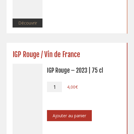
75cl
Découvrir
IGP Rouge / Vin de France
IGP Rouge – 2023 | 75 cl
quantité
4,00
€
de
IGP
Rouge
-
2023
Ajouter au panier
|
75
cl