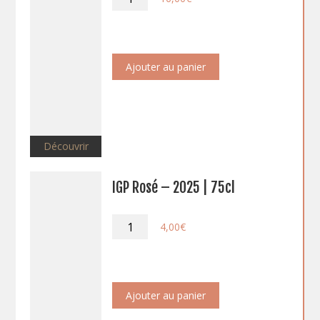
de
IGP
Rosé
-
2025
Ajouter au panier
|
5L
Découvrir
IGP Rosé – 2025 | 75cl
quantité
4,00
€
de
IGP
Rosé
-
2025
Ajouter au panier
|